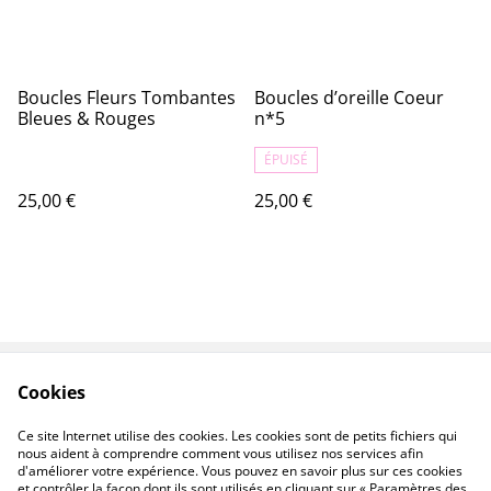
Boucles Fleurs Tombantes
Boucles d’oreille Coeur
Bleues & Rouges
n*5
ÉPUISÉ
25,00 €
25,00 €
Cookies
Contactez-nous
Conditions
Politique de
Politique de cookies
Ce site Internet utilise des cookies. Les cookies sont de petits fichiers qui
confidentialité
nous aident à comprendre comment vous utilisez nos services afin
d'améliorer votre expérience. Vous pouvez en savoir plus sur ces cookies
et contrôler la façon dont ils sont utilisés en cliquant sur « Paramètres des