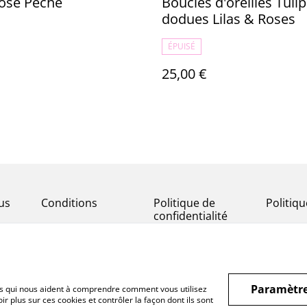
Rose Pêche
Boucles d'oreilles Tuli
dodues Lilas & Roses
ÉPUISÉ
25,00 €
us
Conditions
Politique de
Politiq
confidentialité
Paramètre
hiers qui nous aident à comprendre comment vous utilisez
r plus sur ces cookies et contrôler la façon dont ils sont