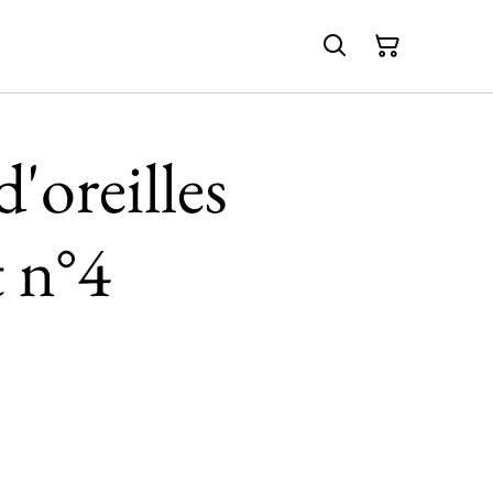
'oreilles
 n°4