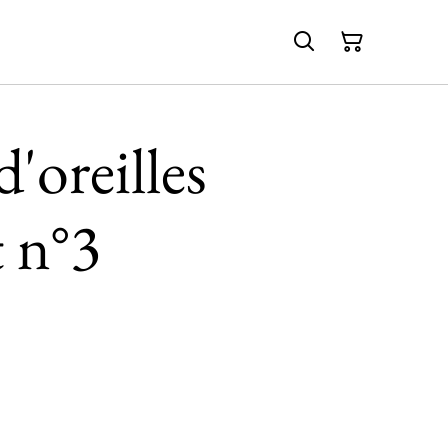
'oreilles
 n°3